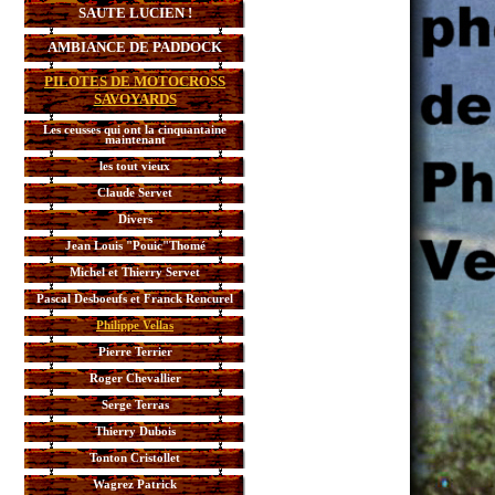
SAUTE LUCIEN !
AMBIANCE DE PADDOCK
PILOTES DE MOTOCROSS
SAVOYARDS
Les ceusses qui ont la cinquantaine
maintenant
les tout vieux
Claude Servet
Divers
Jean Louis "Pouic"Thomé
Michel et Thierry Servet
Pascal Desboeufs et Franck Rencurel
Philippe Vellas
Pierre Terrier
Roger Chevallier
Serge Terras
Thierry Dubois
Tonton Cristollet
Wagrez Patrick