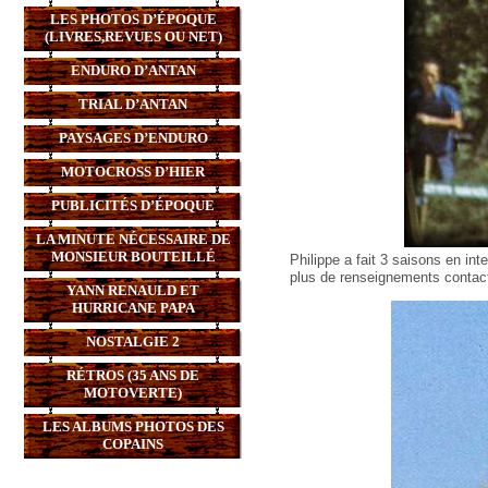
LES PHOTOS D’ÉPOQUE
(LIVRES,REVUES OU NET)
ENDURO D’ANTAN
TRIAL D’ANTAN
PAYSAGES D’ENDURO
MOTOCROSS D’HIER
PUBLICITÉS D’ÉPOQUE
LA MINUTE NÉCESSAIRE DE
MONSIEUR BOUTEILLÉ
Philippe a fait 3 saisons en i
plus de renseignements contact
YANN RENAULD ET
HURRICANE PAPA
NOSTALGIE 2
RÉTROS (35 ANS DE
MOTOVERTE)
LES ALBUMS PHOTOS DES
COPAINS