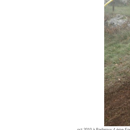
oct 2010 à Badaroux:4 ème End