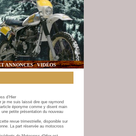
 ET ANNONCES
VIDÉOS
ss d’Hier
r je me suis laissé dire que raymond
’article éponyme comme y disent main
 une petite présentation du nouveau
tte revue trimestrielle, disponible sur
enne. La part réservée au motocross
cédents de Motocross d’Hier est