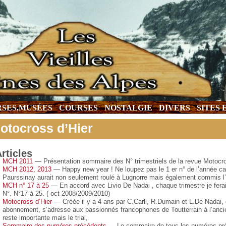
SES,MUSÉES
COURSES
NOSTALGIE
DIVERS
SITES
otocross d’Hier
rticles
MCH 2011
— Présentation sommaire des N° trimestriels de la revue Motocro
MCH 2012, 2013
— Happy new year ! Ne loupez pas le 1 er n° de l’année ca
Paurssinay aurait non seulement roulé à Lugnorre mais également commis l
MCH n° 17 à 25
— En accord avec Livio De Nadai , chaque trimestre je ferai
N°. N°17 à 25. ( oct 2008/2009/2010)
Motocross d’Hier
— Créée il y a 4 ans par C.Carli, R.Dumain et L.De Nadai, ce
abonnement, s’adresse aux passionnés francophones de Toutterrain à l’anci
reste importante mais le trial,
Sommaire des numéros précédents
— Le sommaire de tous les numéros pré