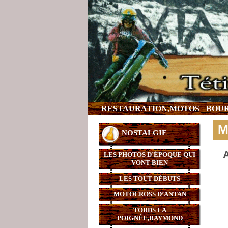
RESTAURATION,MOTOS
BOUR
M
NOSTALGIE
A
LES PHOTOS D’ÉPOQUE QUI
VONT BIEN
LES TOUT DÉBUTS
MOTOCROSS D’ANTAN
TORDS LA
POIGNÉE,RAYMOND