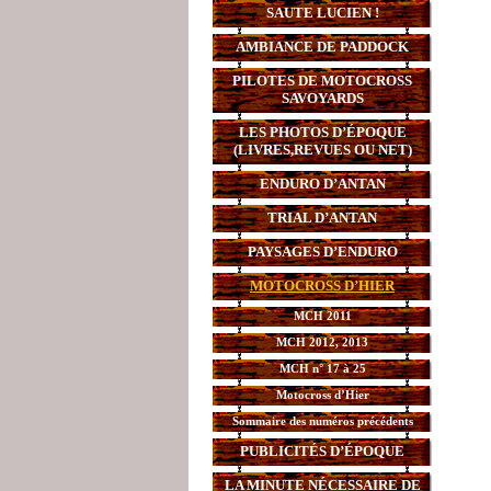
SAUTE LUCIEN !
AMBIANCE DE PADDOCK
PILOTES DE MOTOCROSS
SAVOYARDS
LES PHOTOS D’ÉPOQUE
(LIVRES,REVUES OU NET)
ENDURO D’ANTAN
TRIAL D’ANTAN
PAYSAGES D’ENDURO
MOTOCROSS D’HIER
MCH 2011
MCH 2012, 2013
MCH n° 17 à 25
Motocross d’Hier
Sommaire des numéros précédents
PUBLICITÉS D’ÉPOQUE
LA MINUTE NÉCESSAIRE DE