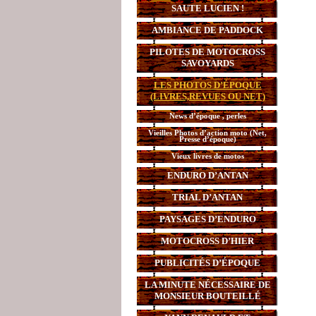
SAUTE LUCIEN !
AMBIANCE DE PADDOCK
PILOTES DE MOTOCROSS
SAVOYARDS
LES PHOTOS D’ÉPOQUE
(LIVRES,REVUES OU NET)
News d’époque , perles
Vieilles Photos d’action moto (Net,
Presse d’époque)
Vieux livres de motos
ENDURO D’ANTAN
TRIAL D’ANTAN
PAYSAGES D’ENDURO
MOTOCROSS D’HIER
PUBLICITÉS D’ÉPOQUE
LA MINUTE NÉCESSAIRE DE
MONSIEUR BOUTEILLÉ