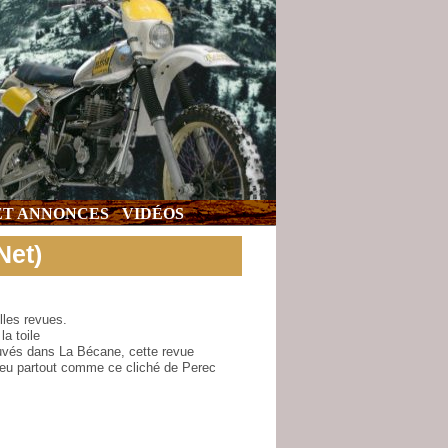
 ET ANNONCES
VIDÉOS
Net)
les revues.
a toile
vés dans La Bécane, cette revue
peu partout comme ce cliché de Perec