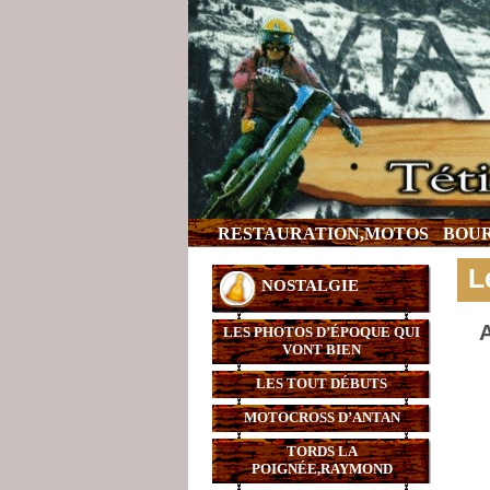
RESTAURATION,MOTOS
BOUR
L
NOSTALGIE
A
LES PHOTOS D’ÉPOQUE QUI
VONT BIEN
LES TOUT DÉBUTS
MOTOCROSS D’ANTAN
TORDS LA
POIGNÉE,RAYMOND