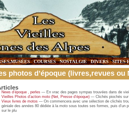
SES,MUSÉES
COURSES
NOSTALGIE
DIVERS
SITES
es photos d’époque (livres,revues ou 
rticles
News d’époque , perles
— En vrac des pages sympas trouvées dans de vieil
Vieilles Photos d’action moto (Net, Presse d’époque)
— Clichés piochés sur l
Vieux livres de motos
— On commencera avec une sélection de clichés trou
géniale des années 80 dédiée à la moto sous toutes ses formes, puis d’un 
sur le plu