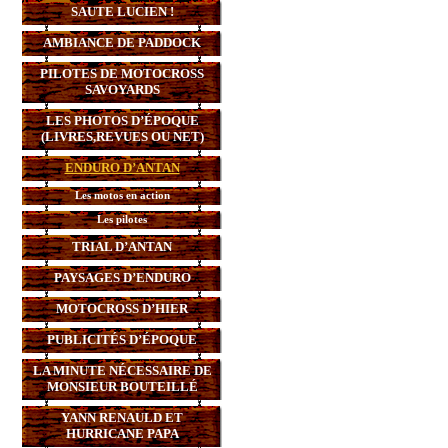
SAUTE LUCIEN !
AMBIANCE DE PADDOCK
PILOTES DE MOTOCROSS
SAVOYARDS
LES PHOTOS D’ÉPOQUE
(LIVRES,REVUES OU NET)
ENDURO D’ANTAN
Les motos en action
Les pilotes
TRIAL D’ANTAN
PAYSAGES D’ENDURO
MOTOCROSS D’HIER
PUBLICITÉS D’ÉPOQUE
LA MINUTE NÉCESSAIRE DE
MONSIEUR BOUTEILLÉ
YANN RENAULD ET
HURRICANE PAPA