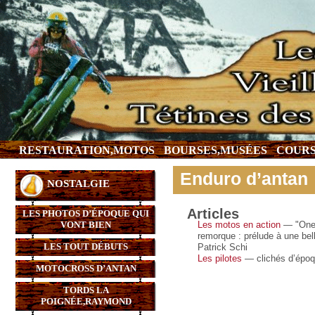
RESTAURATION,MOTOS
BOURSES,MUSÉES
COURS
Enduro d’antan
NOSTALGIE
Articles
LES PHOTOS D’ÉPOQUE QUI
VONT BIEN
Les motos en action
— "One A
remorque : prélude à une bel
LES TOUT DÉBUTS
Patrick Schi
Les pilotes
— clichés d’épo
MOTOCROSS D’ANTAN
TORDS LA
POIGNÉE,RAYMOND