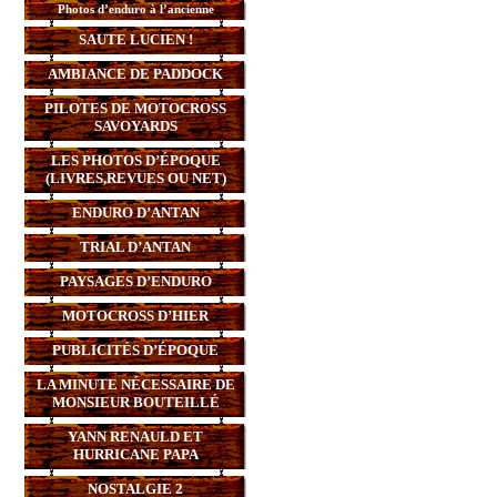
Photos d’enduro à l’ancienne
SAUTE LUCIEN !
AMBIANCE DE PADDOCK
PILOTES DE MOTOCROSS
SAVOYARDS
LES PHOTOS D’ÉPOQUE
(LIVRES,REVUES OU NET)
ENDURO D’ANTAN
TRIAL D’ANTAN
PAYSAGES D’ENDURO
MOTOCROSS D’HIER
PUBLICITÉS D’ÉPOQUE
LA MINUTE NÉCESSAIRE DE
MONSIEUR BOUTEILLÉ
YANN RENAULD ET
HURRICANE PAPA
NOSTALGIE 2