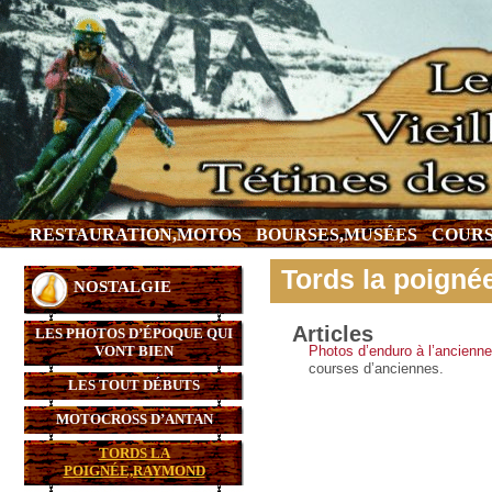
RESTAURATION,MOTOS
BOURSES,MUSÉES
COURS
Tords la poign
NOSTALGIE
Articles
LES PHOTOS D’ÉPOQUE QUI
VONT BIEN
Photos d’enduro à l’ancienne
courses d’anciennes.
LES TOUT DÉBUTS
MOTOCROSS D’ANTAN
TORDS LA
POIGNÉE,RAYMOND