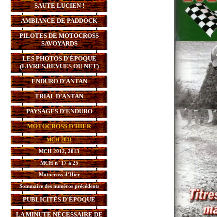
SAUTE LUCIEN !
AMBIANCE DE PADDOCK
PILOTES DE MOTOCROSS
SAVOYARDS
LES PHOTOS D’ÉPOQUE
(LIVRES,REVUES OU NET)
ENDURO D’ANTAN
TRIAL D’ANTAN
PAYSAGES D’ENDURO
MOTOCROSS D’HIER
MCH 2011
MCH 2012, 2013
MCH n° 17 à 25
Motocross d’Hier
Sommaire des numéros précédents
PUBLICITÉS D’ÉPOQUE
LA MINUTE NÉCESSAIRE DE