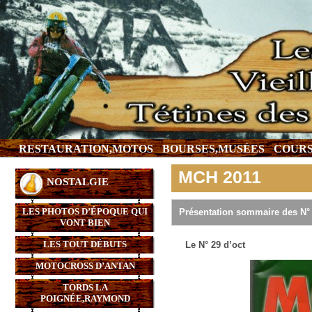
RESTAURATION,MOTOS
BOURSES,MUSÉES
COURS
MCH 2011
NOSTALGIE
LES PHOTOS D’ÉPOQUE QUI
Présentation sommaire des N° t
VONT BIEN
LES TOUT DÉBUTS
Le N° 29 d’oct
MOTOCROSS D’ANTAN
TORDS LA
POIGNÉE,RAYMOND