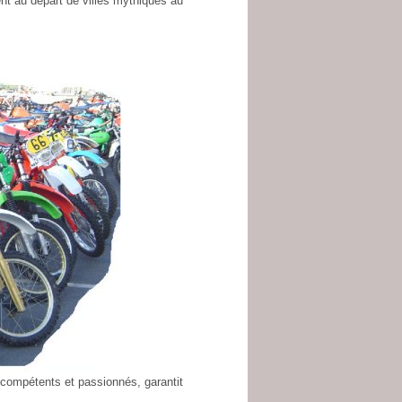
nt au départ de villes mythiques au
s compétents et passionnés, garantit