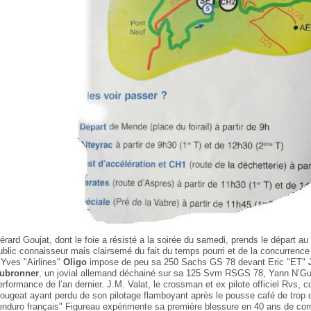
érard Goujat, dont le foie a résisté a la soirée du samedi, prends le départ 
ublic connaisseur mais clairsemé du fait du temps pourri et de la concurrence 
.Yves "Airlines"
Oligo
impose de peu sa 250 Sachs GS 78 devant Eric "ET"
ubronner
, un jovial allemand déchainé sur sa 125 Svm RSGS 78, Yann N’Gu
erformance de l’an dernier. J.M. Valat, le crossman et ex pilote officiel Rvs,
ougeat ayant perdu de son pilotage flamboyant après le pousse café de trop d
’enduro français" Figureau expérimente sa première blessure en 40 ans de co