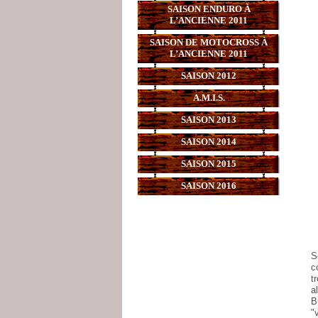
SAISON ENDURO À
L’ANCIENNE 2011
SAISON DE MOTOCROSS À
L’ANCIENNE 2011
SAISON 2012
A.M.I.S.
SAISON 2013
SAISON 2014
SAISON 2015
SAISON 2016
S
c
t
a
B
"