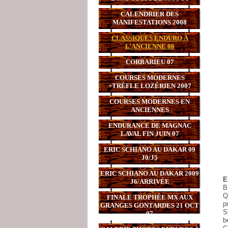
CALENDRIER DES
MANIFESTATIONS 2008
CLASSIQUES ENDURO À
L’ANCIENNE 06
CORBARIEU 07
COURSES MODERNES
+TRÈFLE LOZÉRIEN 2007
COURSES MODERNES EN
ANCIENNES
ENDURANCE DE MAGNAC
LAVAL FIN JUIN 07
ERIC SCHIANO AU DAKAR 09
J0/J5
ERIC SCHIANO AU DAKAR 2009
E
J6/ARRIVÉE
B
Q
FINALE TROPHÉE MX AUX
p
GRANGES GONTARDES 21 OCT
S
07
b