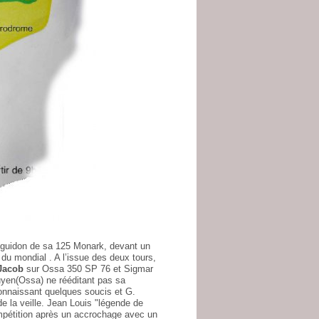
au guidon de sa 125 Monark, devant un
du mondial . A l’issue des deux tours,
Jacob
sur Ossa 350 SP 76 et Sigmar
yen(Ossa) ne rééditant pas sa
 connaissant quelques soucis et G.
e la veille. Jean Louis "légende de
mpétition après un accrochage avec un