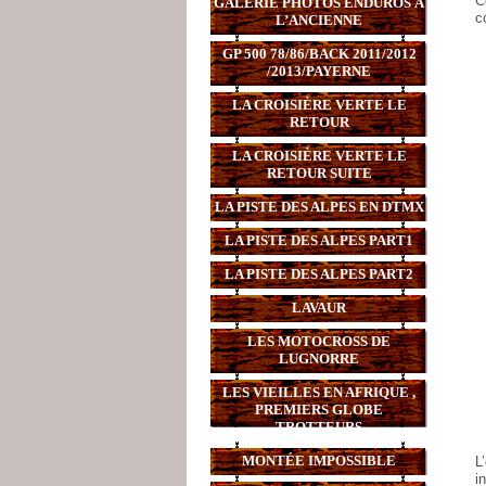
C
GALERIE PHOTOS ENDUROS À
c
L’ANCIENNE
GP 500 78/86/BACK 2011/2012
/2013/PAYERNE
LA CROISIÈRE VERTE LE
RETOUR
LA CROISIÈRE VERTE LE
RETOUR SUITE
LA PISTE DES ALPES EN DTMX
LA PISTE DES ALPES PART1
LA PISTE DES ALPES PART2
LAVAUR
LES MOTOCROSS DE
LUGNORRE
LES VIEILLES EN AFRIQUE ,
PREMIERS GLOBE
TROTTEURS
MONTÉE IMPOSSIBLE
L
i