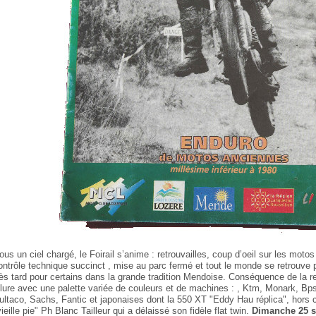
ous un ciel chargé, le Foirail s’anime : retrouvailles, coup d’oeil sur les moto
ontrôle technique succinct , mise au parc fermé et tout le monde se retrouve 
rès tard pour certains dans la grande tradition Mendoise. Conséquence de la res
llure avec une palette variée de couleurs et de machines : , Ktm, Monark, B
ultaco, Sachs, Fantic et japonaises dont la 550 XT "Eddy Hau réplica", hors 
vieille pie" Ph Blanc Tailleur qui a délaissé son fidèle flat twin.
Dimanche 25 