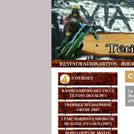
RESTAURATION,MOTOS
BOUR
C
COURSES
RANDO ENDURO DES VIEUX
Le 
TÉTONS DES ALPES
Ro
pla
TROPHÉE MX DAUPHINÉ
SAVOIE 2007
3 ÈME NORMAN ENDURO DE
BEAUVAL EN CAUX (2007)
BONS COUPS DE MOTOS