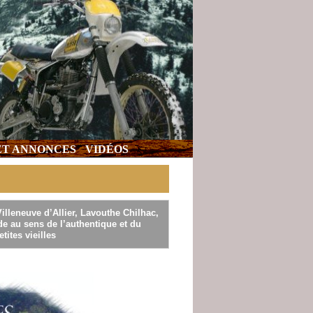
 ET ANNONCES
VIDÉOS
lleneuve d’Allier, Lavouthe Chilhac,
e au sens de l’authentique et du
tites vieilles