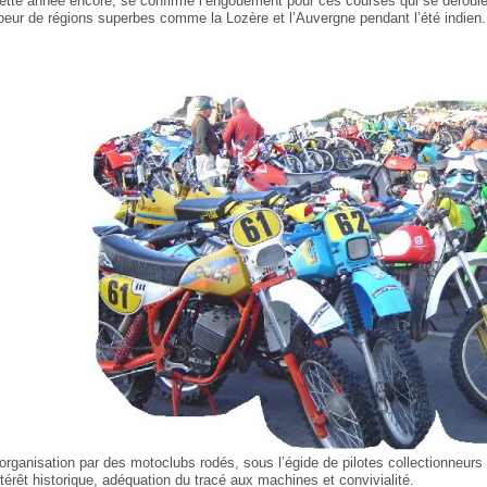
ette année encore, se confirme l’engouement pour ces courses qui se déroule
oeur de régions superbes comme la Lozère et l’Auvergne pendant l’été indien.
’organisation par des motoclubs rodés, sous l’égide de pilotes collectionneur
ntérêt historique, adéquation du tracé aux machines et convivialité.