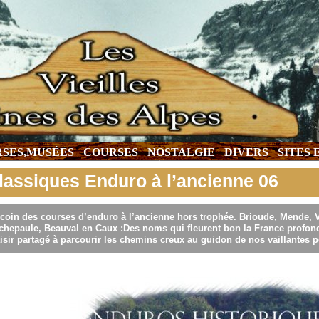
SES,MUSÉES
COURSES
NOSTALGIE
DIVERS
SITES
lassiques Enduro à l’ancienne 06
coin des courses d’enduro à l’ancienne hors trophée. Brioude, Mende, Vi
chepaule, Beauval en Caux :Des noms qui fleurent bon la France profond
isir partagé à parcourir les chemins creux au guidon de nos vaillantes pe