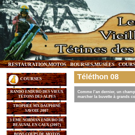
RESTAURATION,MOTOS
BOURSES,MUSÉES
COURS
Téléthon 08
COURSES
RANDO ENDURO DES VIEUX
Comme l’an dernier, un champs
TÉTONS DES ALPES
marcher la buvette à grands co
TROPHÉE MX DAUPHINÉ
SAVOIE 2007
3 ÈME NORMAN ENDURO DE
BEAUVAL EN CAUX (2007)
BONS COUPS DE MOTOS