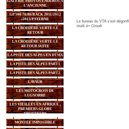
GALERIE PHOTOS ENDUROS À
L’ANCIENNE
GP 500 78/86/BACK 2011/2012
/2013/PAYERNE
Le bureau du VTA s’est dégonflé 
roulé
à+ Grouik
LA CROISIÈRE VERTE LE
RETOUR
LA CROISIÈRE VERTE LE
RETOUR SUITE
LA PISTE DES ALPES EN DTMX
LA PISTE DES ALPES PART1
LA PISTE DES ALPES PART2
LAVAUR
LES MOTOCROSS DE
LUGNORRE
LES VIEILLES EN AFRIQUE ,
PREMIERS GLOBE
TROTTEURS
MONTÉE IMPOSSIBLE