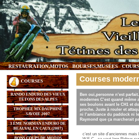
RESTAURATION,MOTOS
BOURSES,MUSÉES
COURS
Courses modern
COURSES
RANDO ENDURO DES VIEUX
Ben oui,personne n’est parfait
TÉTONS DES ALPES
modernes C’est quand même agr
ses boulons avant le CH1 et do
TROPHÉE MX DAUPHINÉ
proche. Juste à rouler et attaq
SAVOIE 2007
ni l’ambiance du paddock ni le
Raymond que ça marcherait pas 
3 ÈME NORMAN ENDURO DE
BEAUVAL EN CAUX (2007)
c’est un site d’anciennes mais
BONS COUPS DE MOTOS
W.E.C., ça vaut Igor Pidoux sur