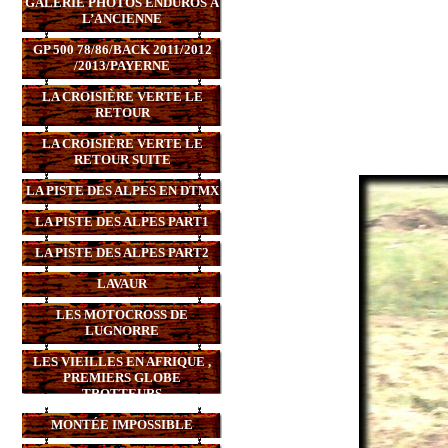
GALERIE PHOTOS ENDUROS À
L’ANCIENNE
GP 500 78/86/BACK 2011/2012
/2013/PAYERNE
LA CROISIÈRE VERTE LE
RETOUR
LA CROISIÈRE VERTE LE
RETOUR SUITE
LA PISTE DES ALPES EN DTMX
LA PISTE DES ALPES PART1
LA PISTE DES ALPES PART2
LAVAUR
LES MOTOCROSS DE
LUGNORRE
LES VIEILLES EN AFRIQUE ,
PREMIERS GLOBE
TROTTEURS
MONTÉE IMPOSSIBLE