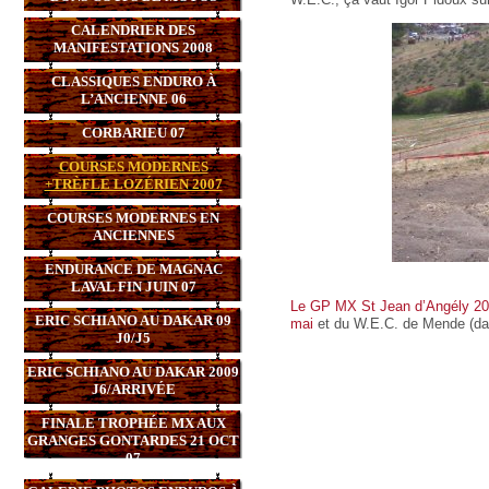
CALENDRIER DES
MANIFESTATIONS 2008
CLASSIQUES ENDURO À
L’ANCIENNE 06
CORBARIEU 07
COURSES MODERNES
+TRÈFLE LOZÉRIEN 2007
COURSES MODERNES EN
ANCIENNES
ENDURANCE DE MAGNAC
LAVAL FIN JUIN 07
Le GP MX St Jean d’Angély 2
ERIC SCHIANO AU DAKAR 09
mai
et du W.E.C. de Mende (dan
J0/J5
ERIC SCHIANO AU DAKAR 2009
J6/ARRIVÉE
FINALE TROPHÉE MX AUX
GRANGES GONTARDES 21 OCT
07