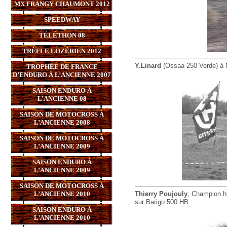
MX FRANGY CHAUMONT 2012
SPEEDWAY
TÉLÉTHON 08
TRÈFLE LOZÉRIEN 2012
Y.Linard
(Ossaa 250 Verde) à 
TROPHÉE DE FRANCE
D’ENDURO À L’ANCIENNE 2007
SAISON ENDURO À
L’ANCIENNE 08
SAISON DE MOTOCROSS À
L’ANCIENNE 2008
SAISON DE MOTOCROSS À
L’ANCIENNE 2009
SAISON ENDURO À
L’ANCIENNE 2009
SAISON DE MOTOCROSS À
L’ANCIENNE 2010
Thierry Poujouly
, Champion h
sur Barigo 500 HB
SAISON ENDURO À
L’ANCIENNE 2010