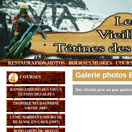
RESTAURATION,MOTOS
BOURSES,MUSÉES
COURS
Galerie photos 
COURSES
RANDO ENDURO DES VIEUX
Des clichés pris un peu partou
TÉTONS DES ALPES
TROPHÉE MX DAUPHINÉ
SAVOIE 2007
3 ÈME NORMAN ENDURO DE
BEAUVAL EN CAUX (2007)
BONS COUPS DE MOTOS