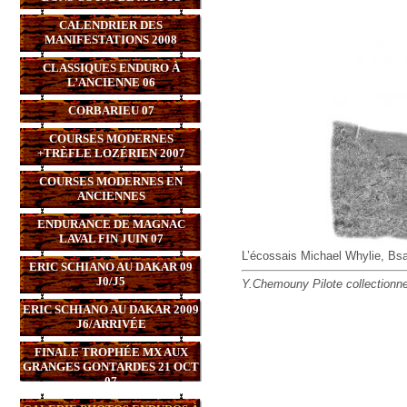
CALENDRIER DES
MANIFESTATIONS 2008
CLASSIQUES ENDURO À
L’ANCIENNE 06
CORBARIEU 07
COURSES MODERNES
+TRÈFLE LOZÉRIEN 2007
COURSES MODERNES EN
ANCIENNES
ENDURANCE DE MAGNAC
LAVAL FIN JUIN 07
L’écossais Michael Whylie, Bsa
ERIC SCHIANO AU DAKAR 09
J0/J5
Y.Chemouny Pilote collectionn
ERIC SCHIANO AU DAKAR 2009
J6/ARRIVÉE
FINALE TROPHÉE MX AUX
GRANGES GONTARDES 21 OCT
07