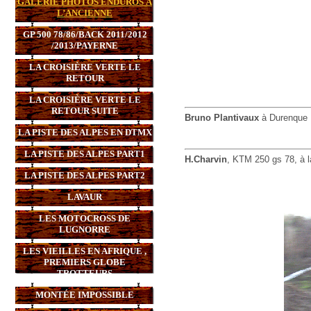
GALERIE PHOTOS ENDUROS À
L’ANCIENNE
GP 500 78/86/BACK 2011/2012
/2013/PAYERNE
LA CROISIÈRE VERTE LE
RETOUR
LA CROISIÈRE VERTE LE
RETOUR SUITE
Bruno Plantivaux
à Durenque
LA PISTE DES ALPES EN DTMX
LA PISTE DES ALPES PART1
H.Charvin
, KTM 250 gs 78, à 
LA PISTE DES ALPES PART2
LAVAUR
LES MOTOCROSS DE
LUGNORRE
LES VIEILLES EN AFRIQUE ,
PREMIERS GLOBE
TROTTEURS
MONTÉE IMPOSSIBLE