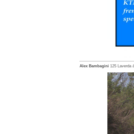
Alex Bambagini
125 Laverda à