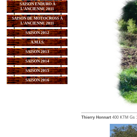
SAISON ENDURO À
L’ANCIENNE 2011
SAISON DE MOTOCROSS À
L’ANCIENNE 2011
SAISON 2012
A.M.I.S.
SAISON 2013
SAISON 2014
SAISON 2015
SAISON 2016
Thierry Honnart
400 KTM Gs 1