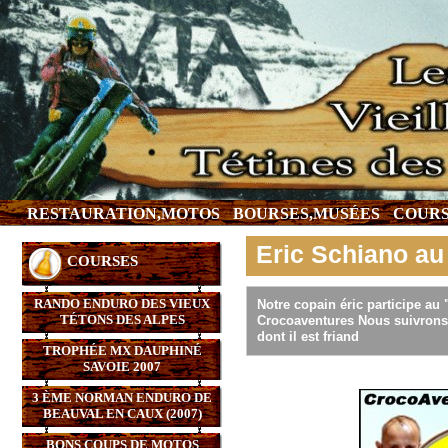
RESTAURATION,MOTOS
BOURSES,MUSÉES
COURS
Eric Schiano au 
COURSES
RANDO ENDURO DES VIEUX
Notre copain éric participe au
TÉTONS DES ALPES
Crocoaventures Nous suivrons 
dont il est friand
TROPHÉE MX DAUPHINÉ
SAVOIE 2007
3 ÈME NORMAN ENDURO DE
BEAUVAL EN CAUX (2007)
BONS COUPS DE MOTOS