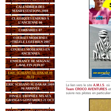
CALENDRIER DES
MANIFESTATIONS 2008
CLASSIQUES ENDURO À
L’ANCIENNE 06
CORBARIEU 07
COURSES MODERNES
+TRÈFLE LOZÉRIEN 2007
COURSES MODERNES EN
ANCIENNES
ENDURANCE DE MAGNAC
LAVAL FIN JUIN 07
ERIC SCHIANO AU DAKAR 09
J0/J5
ERIC SCHIANO AU DAKAR 2009
Le lien vers le site
A.M.I.S
.
où s
J6/ARRIVÉE
Team CROCO AVENTURES
e
suivre nos pilotes en particuli
FINALE TROPHÉE MX AUX
GRANGES GONTARDES 21 OCT
07