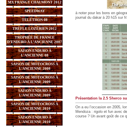
MX FRANGY CHAUMONT 2012
SPEEDWAY
à noter pour les bons en géogra
journal du dakar à 20 h15 sur fr
TÉLÉTHON 08
TRÈFLE LOZÉRIEN 2012
TROPHÉE DE FRANCE
D’ENDURO À L’ANCIENNE 2007
SAISON ENDURO À
L’ANCIENNE 08
SAISON DE MOTOCROSS À
L’ANCIENNE 2008
SAISON DE MOTOCROSS À
L’ANCIENNE 2009
SAISON ENDURO À
L’ANCIENNE 2009
Présentation la 2.5 Sherco s
SAISON DE MOTOCROSS À
On a eu l’occasion en 2005, lo
L’ANCIENNE 2010
Mendoza : rigolo et fun avec d
course ? Un avant goût de ce q
SAISON ENDURO À
L’ANCIENNE 2010