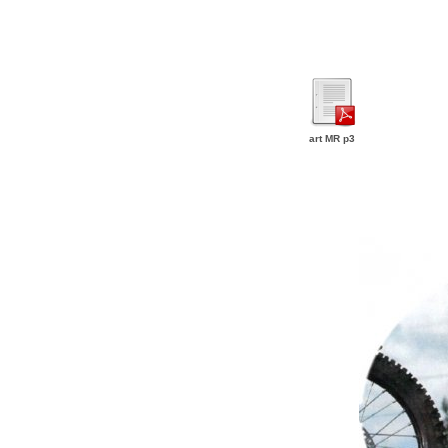
art MR p3