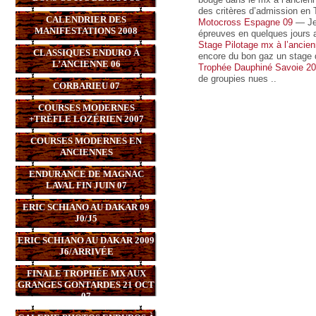
des critères d’admission en
CALENDRIER DES
Motocross Espagne 09
— Je 
MANIFESTATIONS 2008
épreuves en quelques jours 
Stage Pilotage mx à l’ancie
CLASSIQUES ENDURO À
encore du bon gaz un stage 
L’ANCIENNE 06
Trophée Dauphiné Savoie 2
de groupies nues ..
CORBARIEU 07
COURSES MODERNES
+TRÈFLE LOZÉRIEN 2007
COURSES MODERNES EN
ANCIENNES
ENDURANCE DE MAGNAC
LAVAL FIN JUIN 07
ERIC SCHIANO AU DAKAR 09
J0/J5
ERIC SCHIANO AU DAKAR 2009
J6/ARRIVÉE
FINALE TROPHÉE MX AUX
GRANGES GONTARDES 21 OCT
07