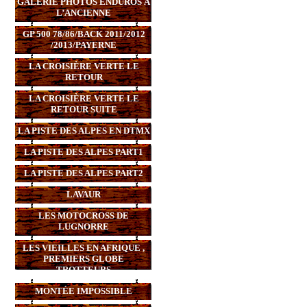
GALERIE PHOTOS ENDUROS À
L’ANCIENNE
GP 500 78/86/BACK 2011/2012
/2013/PAYERNE
LA CROISIÈRE VERTE LE
RETOUR
LA CROISIÈRE VERTE LE
RETOUR SUITE
LA PISTE DES ALPES EN DTMX
LA PISTE DES ALPES PART1
LA PISTE DES ALPES PART2
LAVAUR
LES MOTOCROSS DE
LUGNORRE
LES VIEILLES EN AFRIQUE ,
PREMIERS GLOBE
TROTTEURS
MONTÉE IMPOSSIBLE