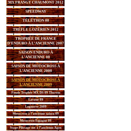
MX FRANGY CHAUMONT 2012
SPEEDWAY
TÉLÉTHON 08
TRÈFLE LOZÉRIEN 2012
TROPHÉE DE FRANCE
D’ENDURO À L’ANCIENNE 2007
SAISON ENDURO À
L’ANCIENNE 08
SAISON DE MOTOCROSS À
L’ANCIENNE 2008
SAISON DE MOTOCROSS À
L’ANCIENNE 2009
Finale Trophée MX DS 09 Thorens
Lavaur 09
Lugnorre 2009
Motocross à l’ancienne saison 09
Motocross Espagne 09
Stage Pilotage mx à l’ancienne Agen