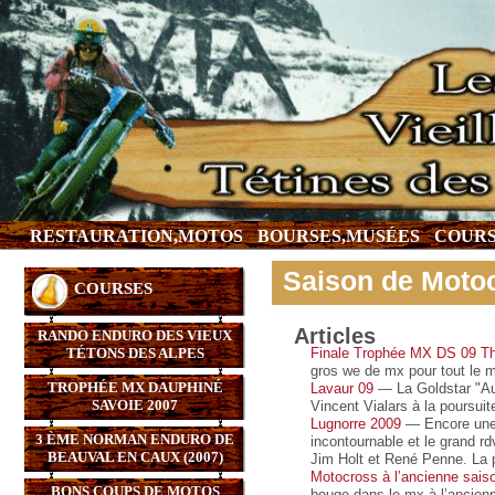
RESTAURATION,MOTOS
BOURSES,MUSÉES
COURS
Saison de Motoc
COURSES
Articles
RANDO ENDURO DES VIEUX
TÉTONS DES ALPES
Finale Trophée MX DS 09 T
gros we de mx pour tout le m
TROPHÉE MX DAUPHINÉ
Lavaur 09
— La Goldstar "Aug
SAVOIE 2007
Vincent Vialars à la poursui
Lugnorre 2009
— Encore une 
3 ÈME NORMAN ENDURO DE
incontournable et le grand rd
BEAUVAL EN CAUX (2007)
Jim Holt et René Penne. La p
Motocross à l’ancienne sais
BONS COUPS DE MOTOS
bouge dans le mx à l’ancienn