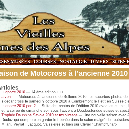
SES,MUSÉES
COURSES
NOSTALGIE
DIVERS
SITES
aison de Motocross à l’ancienne 2010
rticles
Lugnorre 2010
— 14 ème édition +++
a venir
— Motocross à l’ancienne de Belleme 2010 :les superbes photos de 
sidecar cross le samedi 9 octobre 2010 à Combremont le Petit en Suisse c’e
Lugnorre 2010 part 2
— Suite des photos de l’édition 2010 avec les essais,
et la soirée du dimanche soir sous l’auvent à Doudou:fondue suisse et spec
Trophée Dauphiné Savoie 2010 et mx vintage
— Une nouvelle saison avec Al
Ducloz qui compte bien garder le trophée dans le salon malgré des outsider
Milani, Veyrat , Jacquot, Vaissières et bien sûr Olivier "Champ"Charb