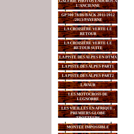
GALERIE PHOTOS ENDUROS À
L’ANCIENNE
GP 500 78/86/BACK 2011/2012
/2013/PAYERNE
LA CROISIÈRE VERTE LE
RETOUR
LA CROISIÈRE VERTE LE
RETOUR SUITE
LA PISTE DES ALPES EN DTMX
LA PISTE DES ALPES PART1
LA PISTE DES ALPES PART2
LAVAUR
LES MOTOCROSS DE
LUGNORRE
LES VIEILLES EN AFRIQUE ,
PREMIERS GLOBE
TROTTEURS
MONTÉE IMPOSSIBLE