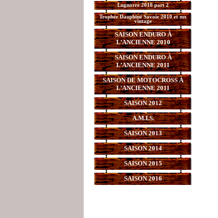
Lugnorre 2010 part 2
Trophée Dauphiné Savoie 2010 et mx
vintage
SAISON ENDURO À
L’ANCIENNE 2010
SAISON ENDURO À
L’ANCIENNE 2011
SAISON DE MOTOCROSS À
L’ANCIENNE 2011
SAISON 2012
A.M.I.S.
SAISON 2013
SAISON 2014
SAISON 2015
SAISON 2016