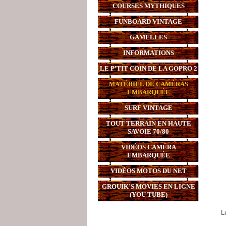
COURSES MYTHIQUES
FUNBOARD VINTAGE
GAMELLES
INFORMATIONS
LE P’TIT COIN DE LA GOPRO 2
MATÉRIEL DE CAMÉRAS
EMBARQUÉE
SURF VINTAGE
TOUT TERRAIN EN HAUTE
SAVOIE 70/80
VIDÉOS CAMÉRA
EMBARQUÉE
VIDÉOS MOTOS DU NET
GROUIK’S MOVIES EN LIGNE
(YOU TUBE)
L