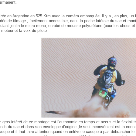
ermanent.
irée en Argentine en 525 Ktm avec la caméra embarquée. Il y a , en plus, un in
idéo de filmage , facilement accessible, dans la poche latérale du sac et man
oulant ;enfin le micro mono, enrobé de mousse polyurétane (pour les chocs et é
e moteur et la voix du pilote
e gros intérét de ce montage est l’autonomie en temps et accus et la flexibil
onds du sac et dans son enveloppe d’origine ;le seul inconvénient est la conne
asque et il faut faire attention quand on enlève le casque à pas débrancher le bi