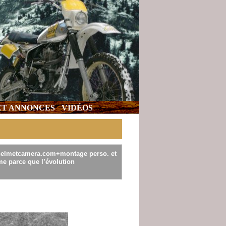
 ET ANNONCES
VIDÉOS
.helmetcamera.com+montage perso. et
e parce que l’évolution