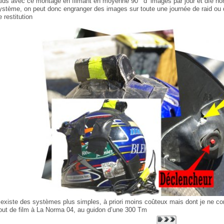
aids avec ce montage en filmant en moyenne 90 ’ d’ images par jour et dfe n
ystème, on peut donc engranger des images sur toute une journée de raid ou 
e restitution
l existe des systèmes plus simples, à priori moins coûteux mais dont je ne co
out de film à La Norma 04, au guidon d’une 300 Tm