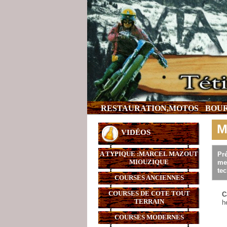
RESTAURATION,MOTOS
BOUR
M
VIDÉOS
A TYPIQUE :MARCEL MAZOUT
Pr
MIOUZIQUE
me
te
COURSES ANCIENNES
COURSES DE COTE TOUT
C
TERRAIN
h
COURSES MODERNES