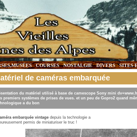
SES,MUSÉES
COURSES
NOSTALGIE
DIVERS
SITES
atériel de caméras embarquée
ésentation du matériel utilisé à base de camescope Sony mini dv+www
s premiers systèmes de prises de vues. et un peu de Gopro2 quand mêm
chnologique a du bon
améra embarquée vintage
depuis la technologie a
eureusement permis de miniaturiser le truc !