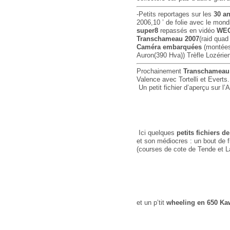
-Petits reportages sur les
30 a
2006,10 ’ de folie avec le mon
super8
repassés en vidéo
WEC
Transchameau 2007
(raid quad
Caméra embarquées
(montées 
Auron(390 Hva)) Trèfle Lozérie
Prochainement
Transchameau
Valence avec Tortelli et Everts.
Un petit fichier d’aperçu sur l
Ici quelques
petits fichiers 
et son médiocres : un bout de 
(courses de cote de Tende et L
et un p’tit
wheeling en 650 Ka