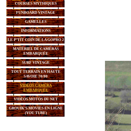
COURSES MYTHIQUES
FUNBOARD VINTAGE
GAMELLES
INFORMATIONS
LE P’TIT COIN DE LA GOPRO 2
MATÉRIEL DE CAMÉRAS
EMBARQUÉE
SURF VINTAGE
TOUT TERRAIN EN HAUTE
SAVOIE 70/80
VIDÉOS CAMÉRA
EMBARQUÉE
VIDÉOS MOTOS DU NET
GROUIK’S MOVIES EN LIGNE
(YOU TUBE)