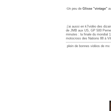
-Un peu de
Glisse "vintage"
av
j’ai aussi en k7vidéo des dizai
de JMB aux US, GP 500 Pernes, e
minutes : la finale du mondial 
motocross des Nations 88 à Vil
plein de bonnes vidéos de mx