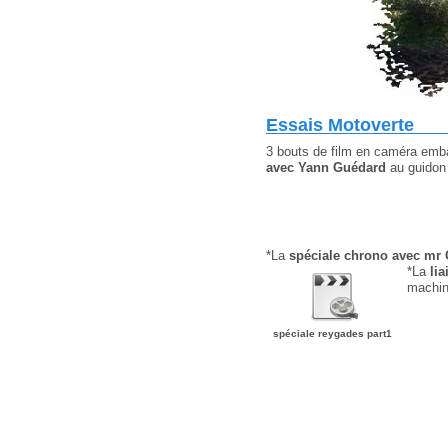
Essais Motoverte
3 bouts de film en caméra emba
avec Yann Guédard
au guidon
*La
spéciale chrono
avec mr G
*La
li
machi
spéciale reygades part1