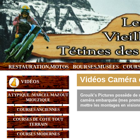
RESTAURATION,MOTOS
BOURSES,MUSÉES
COURS
Vidéos Caméra
VIDÉOS
A TYPIQUE :MARCEL MAZOUT
Grouik’s Pictures possède de 
MIOUZIQUE
caméra embarquée (mes premièr
mettre les montages en visionn
COURSES ANCIENNES
COURSES DE COTE TOUT
TERRAIN
COURSES MODERNES