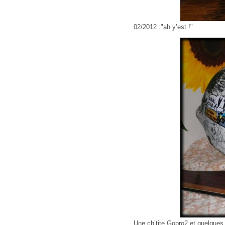
02/2012 :"ah y’est !"
Une ch’tite Gopro2 et quelques 