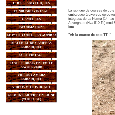
COURSES MYTHIQUES
La rubrique de courses de cote 
FUNBOARD VINTAGE
embarquée à diverses épreuves. 
intégraux de La Norma (14 ’ au
GAMELLES
Auvergnate (Hva 510 Te) mod 84
INFORMATIONS
ktm
LE P’TIT COIN DE LA GOPRO 2
"Ah la course de cote TT !"
MATÉRIEL DE CAMÉRAS
EMBARQUÉE
SURF VINTAGE
TOUT TERRAIN EN HAUTE
SAVOIE 70/80
VIDÉOS CAMÉRA
EMBARQUÉE
VIDÉOS MOTOS DU NET
GROUIK’S MOVIES EN LIGNE
(YOU TUBE)