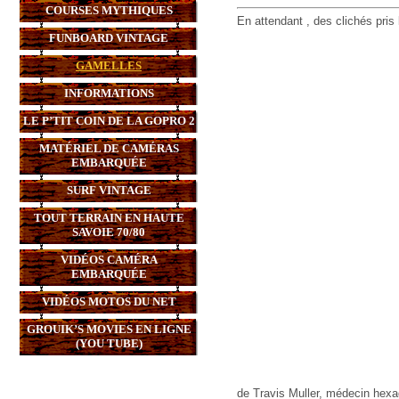
COURSES MYTHIQUES
En attendant , des clichés pri
FUNBOARD VINTAGE
GAMELLES
INFORMATIONS
LE P’TIT COIN DE LA GOPRO 2
MATÉRIEL DE CAMÉRAS
EMBARQUÉE
SURF VINTAGE
TOUT TERRAIN EN HAUTE
SAVOIE 70/80
VIDÉOS CAMÉRA
EMBARQUÉE
VIDÉOS MOTOS DU NET
GROUIK’S MOVIES EN LIGNE
(YOU TUBE)
de Travis Muller, médecin hexagé