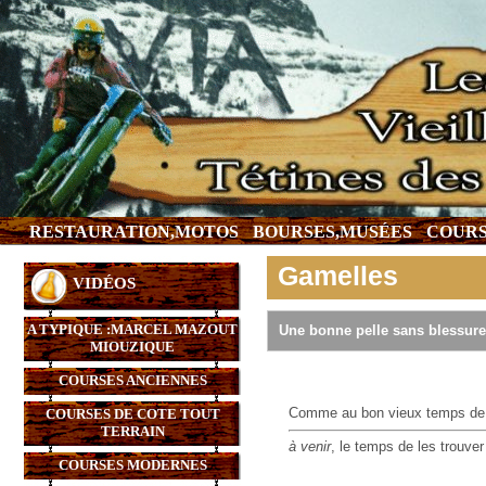
RESTAURATION,MOTOS
BOURSES,MUSÉES
COURS
Gamelles
VIDÉOS
A TYPIQUE :MARCEL MAZOUT
Une bonne pelle sans blessure
MIOUZIQUE
COURSES ANCIENNES
Comme au bon vieux temps de M
COURSES DE COTE TOUT
TERRAIN
à venir
, le temps de les trouver 
COURSES MODERNES