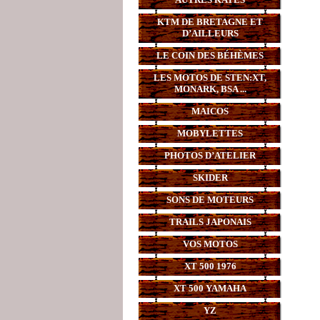
KTM DE BRETAGNE ET
D’AILLEURS
LE COIN DES BÉHÈMES
LES MOTOS DE STEN:XT,
MONARK, BSA ...
MAICOS
MOBYLETTES
PHOTOS D’ATELIER
SKIDER
SONS DE MOTEURS
TRAILS JAPONAIS
VOS MOTOS
XT 500 1976
XT 500 YAMAHA
YZ