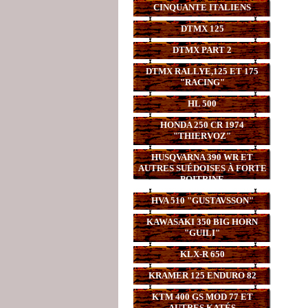
CINQUANTE ITALIENS
DTMX 125
DTMX PART 2
DTMX RALLYE,125 ET 175
"RACING"
HL 500
HONDA 250 CR 1974
"THIERVOZ"
HUSQVARNA 390 WR ET
AUTRES SUÉDOISES À FORTE
POITRINE
HVA 510 "GUSTAVSSON"
KAWASAKI 350 BIG HORN
"GUILI"
KLX-R 650
KRAMER 125 ENDURO 82
KTM 400 GS MOD 77 ET
AUTRES KATÉS