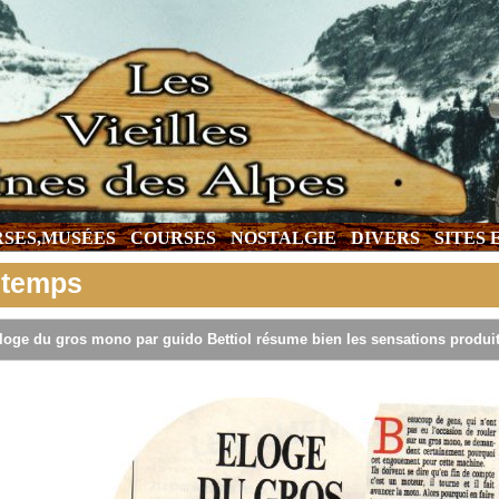
SES,MUSÉES
COURSES
NOSTALGIE
DIVERS
SITES
 temps
éloge du gros mono par guido Bettiol résume bien les sensations produit