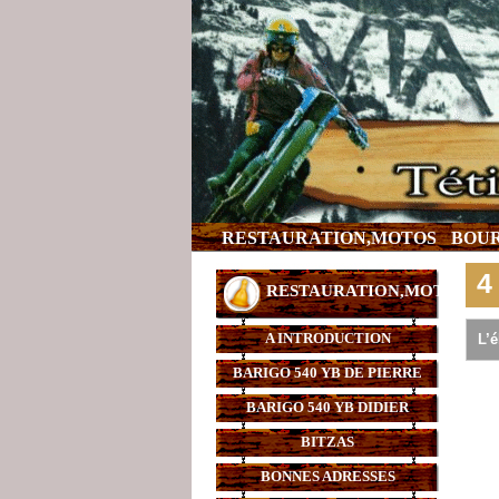
RESTAURATION,MOTOS
BOUR
4
RESTAURATION,MOTOS
A INTRODUCTION
L’
BARIGO 540 YB DE PIERRE
BARIGO 540 YB DIDIER
BITZAS
BONNES ADRESSES