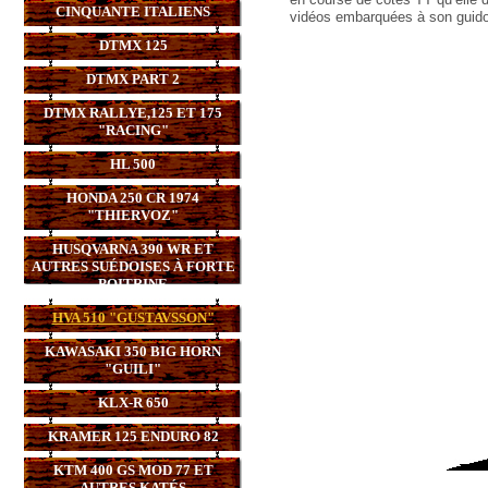
CINQUANTE ITALIENS
vidéos embarquées à son guido
DTMX 125
DTMX PART 2
DTMX RALLYE,125 ET 175
"RACING"
HL 500
HONDA 250 CR 1974
"THIERVOZ"
HUSQVARNA 390 WR ET
AUTRES SUÉDOISES À FORTE
POITRINE
HVA 510 "GUSTAVSSON"
KAWASAKI 350 BIG HORN
"GUILI"
KLX-R 650
KRAMER 125 ENDURO 82
KTM 400 GS MOD 77 ET
AUTRES KATÉS