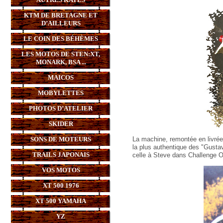
KTM DE BRETAGNE ET
D’AILLEURS
LE COIN DES BÉHÈMES
LES MOTOS DE STEN:XT,
MONARK, BSA ...
MAICOS
MOBYLETTES
PHOTOS D’ATELIER
SKIDER
SONS DE MOTEURS
La machine, remontée en livrée 
la plus authentique des "Gusta
TRAILS JAPONAIS
celle à Steve dans Challenge 
VOS MOTOS
XT 500 1976
XT 500 YAMAHA
YZ