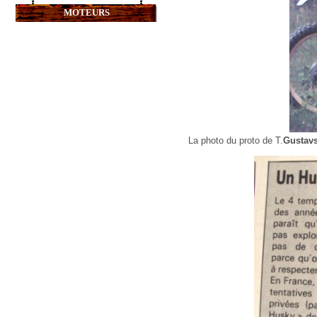
MOTEURS
La photo du proto de T.
Gustav