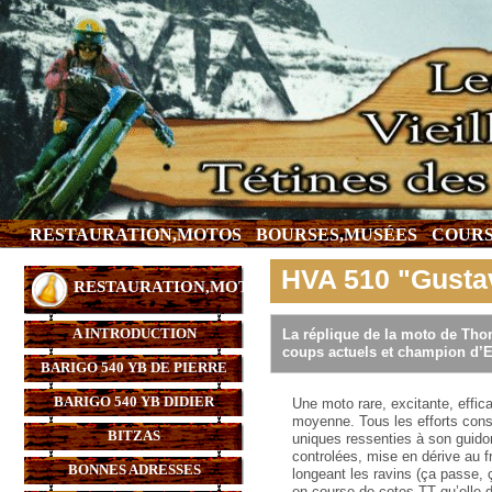
RESTAURATION,MOTOS
BOURSES,MUSÉES
COURS
HVA 510 "Gusta
RESTAURATION,MOTOS
A INTRODUCTION
La réplique de la moto de Tho
coups actuels et champion d’
BARIGO 540 YB DE PIERRE
BARIGO 540 YB DIDIER
Une moto rare, excitante, effic
moyenne. Tous les efforts conse
BITZAS
uniques ressenties à son guido
controlées, mise en dérive au f
BONNES ADRESSES
longeant les ravins (ça passe,
en course de cotes TT qu’elle 