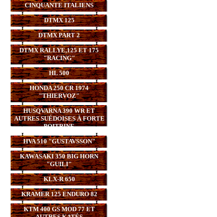
CINQUANTE ITALIENS
DTMX 125
DTMX PART 2
DTMX RALLYE,125 ET 175
"RACING"
HL 500
HONDA 250 CR 1974
"THIERVOZ"
HUSQVARNA 390 WR ET
AUTRES SUÉDOISES À FORTE
POITRINE
HVA 510 "GUSTAVSSON"
KAWASAKI 350 BIG HORN
"GUILI"
KLX-R 650
KRAMER 125 ENDURO 82
KTM 400 GS MOD 77 ET
AUTRES KATÉS