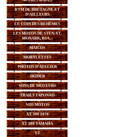
KTM DE BRETAGNE ET
D’AILLEURS
LE COIN DES BÉHÈMES
LES MOTOS DE STEN:XT,
MONARK, BSA ...
MAICOS
MOBYLETTES
PHOTOS D’ATELIER
SKIDER
SONS DE MOTEURS
TRAILS JAPONAIS
VOS MOTOS
XT 500 1976
XT 500 YAMAHA
YZ