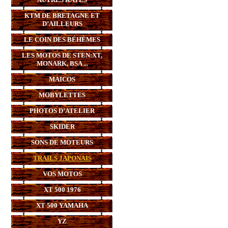
KTM DE BRETAGNE ET
D’AILLEURS
LE COIN DES BÉHÈMES
LES MOTOS DE STEN:XT,
MONARK, BSA ...
MAICOS
MOBYLETTES
PHOTOS D’ATELIER
SKIDER
SONS DE MOTEURS
TRAILS JAPONAIS
VOS MOTOS
XT 500 1976
XT 500 YAMAHA
YZ