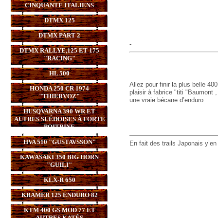
CINQUANTE ITALIENS
DTMX 125
DTMX PART 2
-
DTMX RALLYE,125 ET 175
"RACING"
HL 500
Allez pour finir la plus belle 4
HONDA 250 CR 1974
plaisir à fabrice "titi "Baumont
"THIERVOZ"
une vraie bécane d’enduro
HUSQVARNA 390 WR ET
AUTRES SUÉDOISES À FORTE
POITRINE
HVA 510 "GUSTAVSSON"
En fait des trails Japonais y’en 
KAWASAKI 350 BIG HORN
"GUILI"
KLX-R 650
KRAMER 125 ENDURO 82
KTM 400 GS MOD 77 ET
AUTRES KATÉS