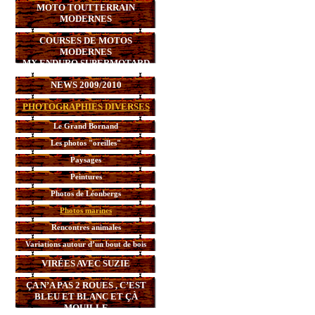
MOTO TOUTTERRAIN
MODERNES
COURSES DE MOTOS
MODERNES
MX,ENDURO,SUPERMOTARD
NEWS 2009/2010
PHOTOGRAPHIES DIVERSES
Le Grand Bornand
Les photos "oreilles"
Paysages
Peintures
Photos de Léonbergs
Photos marines
Rencontres animales
Variations autour d’un bout de bois
VIRÉES AVEC SUZIE
ÇA N’A PAS 2 ROUES , C’EST
BLEU ET BLANC ET ÇÀ
MOUILLE