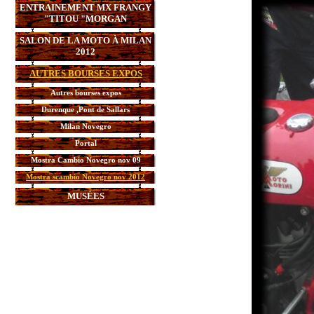
ENTRAINEMENT MX FRANGY
"TITOU "MORGAN
SALON DE LA MOTO À MILAN
2012
AUTRES BOURSES EXPOS
Autres bourses expos
Durenque ,Pont de Sallars
Milan Novegro
Portal
Mostra Cambio Novegro nov 09
Mostra scambio Novegro nov 2012
MUSÉES